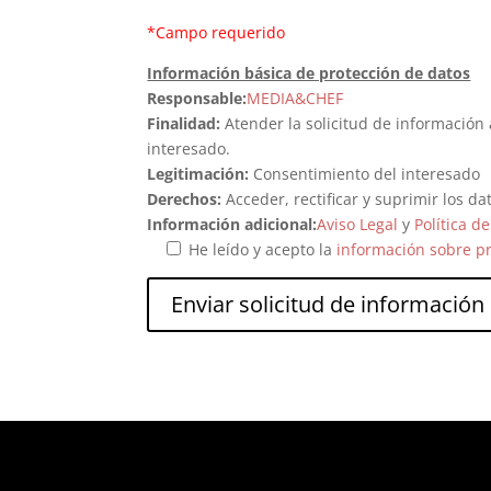
*Campo requerido
Información básica de protección de datos
Responsable:
MEDIA&CHEF
Finalidad:
Atender la solicitud de información 
interesado.
Legitimación:
Consentimiento del interesado
Derechos:
Acceder, rectificar y suprimir los d
Información adicional:
Aviso Legal
y
Política d
He leído y acepto la
información sobre p