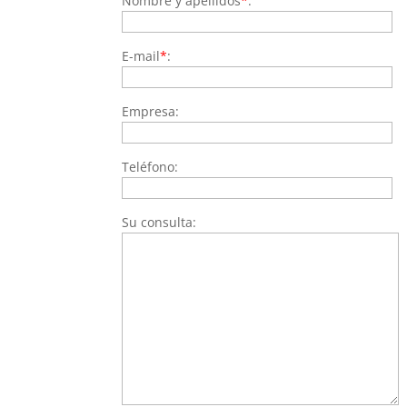
Nombre y apellidos
*
:
E-mail
*
:
Empresa:
Teléfono:
Su consulta: