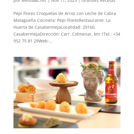
por
Media&Chef
|
Nov 17, 2025
|
Grandes Recetas
Pepi Flores Croquetas de Arroz con Leche de Cabra
Malagueña Cocinera: Pepi FloresRestaurante: La
Huerta de CasabermejaLocalidad: 29160,
CasabermejaDirección: Carr. Colmenar, km 1Tel.: +34
952 75 81 29Web:...