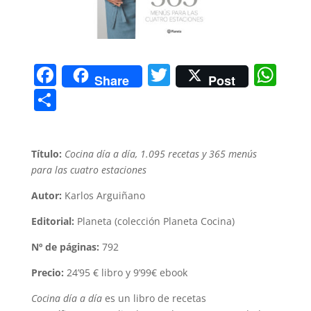
F
T
W
Share
Post
a
w
h
C
c
itt
at
o
e
er
s
m
Título:
Cocina día a día, 1.095 recetas y 365 menús
b
A
p
para las cuatro estaciones
o
p
ar
Autor:
Karlos Arguiñano
o
p
tir
Editorial:
Planeta (colección Planeta Cocina)
k
Nº de páginas:
792
Precio:
24’95 € libro y 9’99€ ebook
Cocina día a día
es un libro de recetas