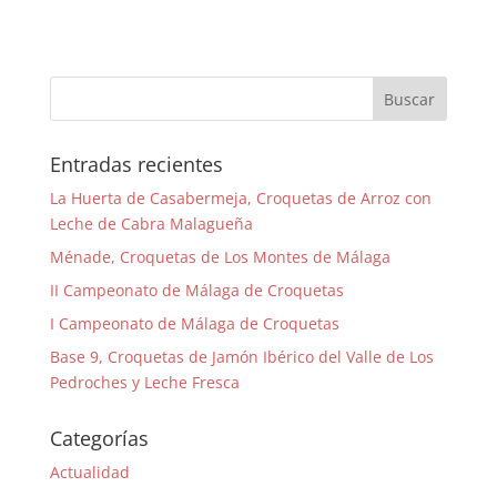
c
itt
at
o
e
er
s
m
b
A
p
o
p
ar
o
p
tir
Entradas recientes
k
La Huerta de Casabermeja, Croquetas de Arroz con
Leche de Cabra Malagueña
Ménade, Croquetas de Los Montes de Málaga
II Campeonato de Málaga de Croquetas
I Campeonato de Málaga de Croquetas
Base 9, Croquetas de Jamón Ibérico del Valle de Los
Pedroches y Leche Fresca
Categorías
Actualidad