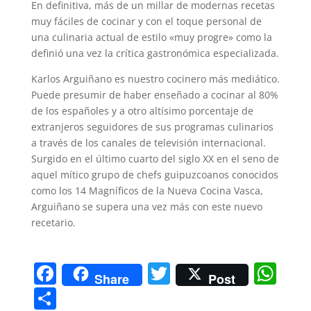
En definitiva, más de un millar de modernas recetas
muy fáciles de cocinar y con el toque personal de
una culinaria actual de estilo «muy progre» como la
definió una vez la crítica gastronómica especializada.
Karlos Arguiñano es nuestro cocinero más mediático.
Puede presumir de haber enseñado a cocinar al 80%
de los españoles y a otro altísimo porcentaje de
extranjeros seguidores de sus programas culinarios
a través de los canales de televisión internacional.
Surgido en el último cuarto del siglo XX en el seno de
aquel mítico grupo de chefs guipuzcoanos conocidos
como los 14 Magníficos de la Nueva Cocina Vasca,
Arguiñano se supera una vez más con este nuevo
recetario.
F
T
W
Share
Post
a
w
h
C